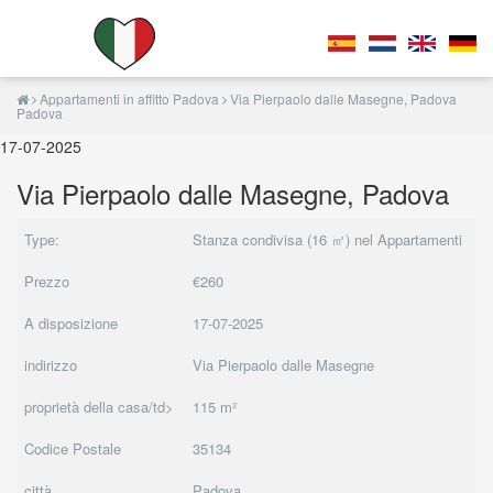
Appartamenti in affitto Padova
Via Pierpaolo dalle Masegne, Padova
Padova
17-07-2025
Via Pierpaolo dalle Masegne, Padova
Type:
Stanza condivisa (16 ㎡) nel Appartamenti
Prezzo
€260
A disposizione
17-07-2025
indirizzo
Via Pierpaolo dalle Masegne
proprietà della casa/td>
115 m²
Codice Postale
35134
città
Padova