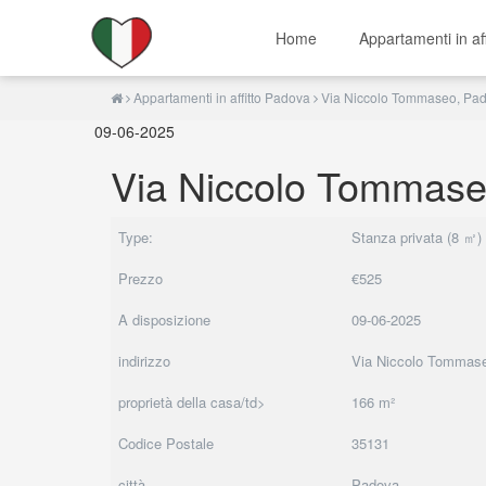
Home
Appartamenti in af
Appartamenti in affitto Padova
Via Niccolo Tommaseo, Pa
09-06-2025
Via Niccolo Tommase
Type:
Stanza privata (8 ㎡)
Prezzo
€525
A disposizione
09-06-2025
indirizzo
Via Niccolo Tommas
proprietà della casa/td>
166 m²
Codice Postale
35131
città
Padova