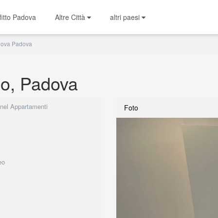
fitto Padova
Altre Città
altri paesi
dova Padova
o, Padova
 nel Appartamenti
Foto
eo