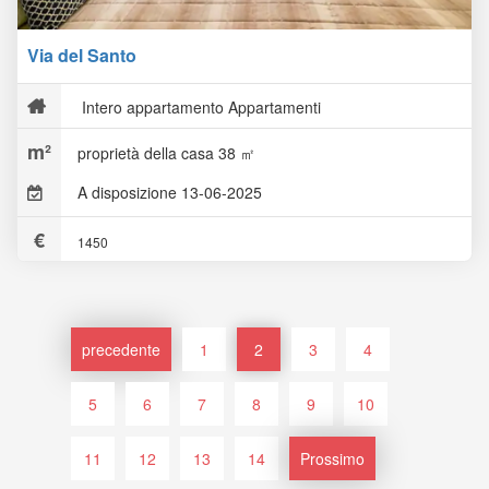
Via del Santo
Intero appartamento Appartamenti
proprietà della casa 38 ㎡
A disposizione 13-06-2025
1450
precedente
1
2
3
4
5
6
7
8
9
10
11
12
13
14
Prossimo