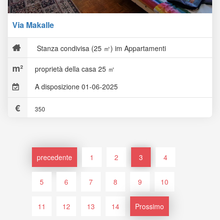
Via Makalle
Stanza condivisa (25 ㎡) im Appartamenti
proprietà della casa 25 ㎡
A disposizione 01-06-2025
350
precedente
1
2
3
4
5
6
7
8
9
10
11
12
13
14
Prossimo